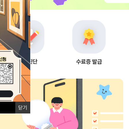
자가진단
수료증 발급
닫기