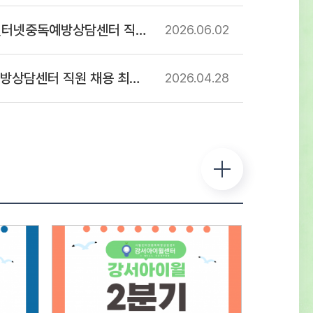
 및 일정○ 1차 : 서류접수 – 2026년 7월
넷중독예방상담센터 직원 채용 공고
2026.06
02
) ~ 2026년 8월 12일(수)까지 ※ 반드시
진 양식에 기입하여 제출 서류전형 및
 합격자 발표 – 2026년 8월 14일(금) -
센터 직원 채용 최종합격자 공고
2026.04
28
사 합격자 센터 홈페이지 게시 및 개별
류심사 항목평 점 요 소배 점직무에 대한
전공 및 자격증 취득 여부 등의 전문성
0직무 수행 능력담당 직무를 수행 할 수 있는
 능력의 정도40지원 적합성경력사항, 교육 및
항, 지원동기 및 장래포부 등 종합평가20※
 동점자는 1. 경력이 많은 순, 2. 자격증의
 높은 순으로 우선순위를 결정한다.※
상자는 채용인원의 3배수로 한다.(단
 및 채용상황에 따라 조정 가능) ○ 2차 :
형 – 2026년 8월 중 예정서류심사 항목평 점
배 점태도 및 자세지원동기 및 예절 등의