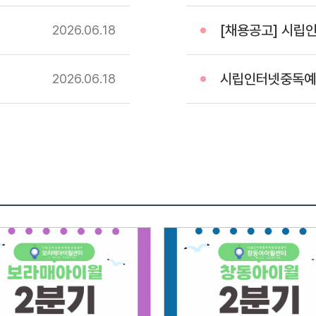
전형방법
[채용공고] 시립인터
2026.06
18
28일(화
첨부되어
서류심사
시립인터넷중독예방상담
2026.06
18
서류심
통보서
전문성
정도4
경험과
훈련사
서류심사
급수가
면접대
접수인원
면접전
요 소