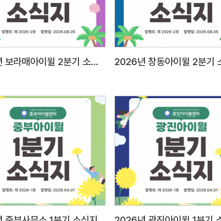
태도2
표현력
등의 
대인관
2026년 보라매아이윌 2분기 소식지
2026년 창동아이윌 2분기
E-mail 제출 1) 메일주소: a
파일명
팀원-홍길동○
양식) 2) 자기소개서 1부(A4 용지 2매 이내) 3)
개인정
스캔 
주민등
졸업증명서,
아동학
및 근
팀원시
(서울시
년 중부사무소 1분기 소식지
2026년 광진아이윌 1분기 