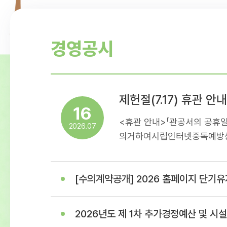
경영공시
제헌절(7.17) 휴관 안내
16
<휴관 안내>「관공서의 공휴일
2026.07
의거하여시립인터넷중독예방상
휴관일정을아래와 같이 안내
이용에 착오 없으시길 바랍니다
[수의계약공개] 2026 홈페이지 단기유지보수 용역(홈페이지 이관 및 개발 작
17일(제헌절)- 휴관내용: 센
휴관
2026년도 제 1차 추가경정예산 및 시설이용료