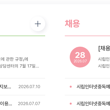
채용
28
에 관한 규정」에
시립인
2026.07
담센터의 7월 17일
시립인
해드리오니 참고하셔서
스마트
.- 휴관일정: 7월
운영하
업) 계약
시립인터넷중독예방상담
터 내방 및 프로그램 이용
전문기
2026.07
10
예방 
모집하
 고시
시립인터넷중독예방상담센터
2026.07
07
응시자