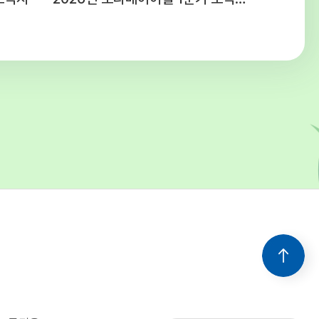
 청소년시설 예산편성기준에 의함주5일,
간(근무 여건에 따라 출퇴근 시간을 탄력적으로
음) ○ 공통사항 - 후생복지 : 국민연금,
, 산재 및 고용보험 4대보험 가입 -
간 : 채용일로부터 3개월(수습기간 종료 후
라 채용이 취소될 수 있음) - 기타사항 :
보직 발령 및 업무분장은 근무 명령에 따라
 수 있음 5. 유의사항○ 첨부된 양식
드하여 작성 및 제출해 주시고 연락처를
 기재해주십시오.○ 입사지원서 기재사항 누락
락 불능, 제출서류 미비 등으로 인한 불이익은
의 책임입니다.○ 입사지원서 기재사항이나
 서류가 허위로 판명될 경우 합격이 취소될 수
을 경우 선발하지 아니할 수
다.○ 본 일정은 기관의 사정에 의해 변경될 수
변경될 경우 개별적으로 통지합니다. 6. 문의 :