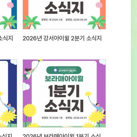
0표현력질문 대응 능력 등 종합적
20전문성근무경력, 자격증, 관련분야 경험
전문성30사회성조직문화 적응도 및 기타
계성30 3. 접수방법 및 제출서류○ 접수방법 :
 소식지
2026년 강서아이윌 2분기 소식지
dmin@iwill.or.kr 2)
은 ‘응시분야-성명’으로 명시 (예) 상담팀
 제출서류 1) 입사지원서 1부(첨부
보제공 동의서 1부(첨부양식 활용, 서명하여
후 파일첨부)※ (최종합격자 제출서류)
록등본, 경력증명서, 자격증 사본, 최종학교
 채용신체검사서 (채용 전) 성범죄,
대 전력 조회 결과 등 추후 안내 4. 근무조건
무지 응시분야근무지급여조건근무시간상담팀
립인터넷중독예방상담센터 보라매사무소
 동작구 여의대방로20길 61 슬기동 201호)
소식지
2026년 보라매아이윌 1분기 소식지