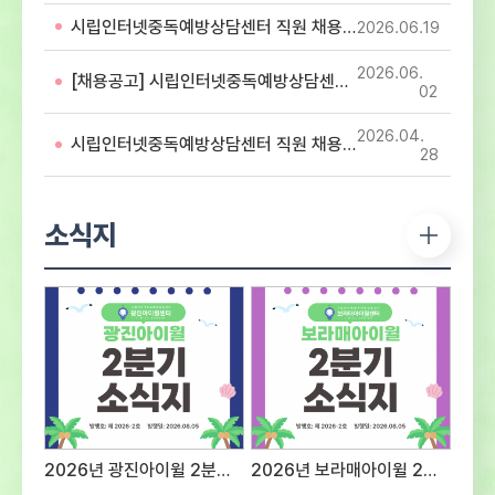
아동・청소년의 디지털미디어 중독 예방 및
시립인터넷중독예방상담센터 직원 채용 서류심사 합격자 공고
2026.06
19
해소를 위해 함께 할 유능한 인재를 모집하오니
많은 지원 바랍니다. 1. 응시분야 및 응시자격 -
2026.06
첨부파일 직원 채용 공고문 참조2. 전형방법 및
[채용공고] 시립인터넷중독예방상담센터 직원 채용 공고
02
일정○ 1차 : 서류접수 – 2026년 7월 28일
(화) ~ 2026년 8월 12일(수)까지 ※ 반드시
2026.04
시립인터넷중독예방상담센터 직원 채용 최종합격자 공고
첨부되어진 양식에 기입하여 제출 서류전형 및
28
서류심사 합격자 발표 – 2026년 8월 14일
(금) - 서류심사 합격자 센터 홈페이지 게시 및
개별 통보서류심사 항목평 점 요 소배 점직무에
소식지
대한 전문성전공 및 자격증 취득 여부 등의
전문성 정도40직무 수행 능력담당 직무를
수행 할 수 있는 경험과 능력의 정도40지원
적합성경력사항, 교육 및 훈련사항, 지원동기
및 장래포부 등 종합평가20※ 서류심사
동점자는 1. 경력이 많은 순, 2. 자격증의
급수가 높은 순으로 우선순위를 결정한다.※
면접대상자는 채용인원의 3배수로 한다.(단
접수인원 및 채용상황에 따라 조정 가능) ○
2차 : 면접전형 – 2026년 8월 중
2026년 광진아이윌 2분기 소식지
2026년 보라매아이윌 2분기 소식지
예정서류심사 항목평 점 요 소배 점태도 및