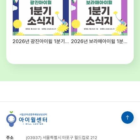
예산편성기준에 의함주5일, 40시간(근무
여건에 따라 출퇴근 시간을 탄력적으로 적용할
수 있음) ○ 공통사항 - 후생복지 : 국민연금,
건강보험, 산재 및 고용보험 4대보험 가입 -
수습기간 : 채용일로부터 3개월(수습기간 종료
후 평가에 따라 채용이 취소될 수 있음) -
2026년 광진아이윌 1분기 소식지
2026년 보라매아이윌 1분기 소식지
기타사항 : 내부 보직 발령 및 업무분장은 근무
명령에 따라 변경될 수 있음 5. 유의사항○
첨부된 양식 다운로드하여 작성 및 제출해
주시고 연락처를 반드시 기재해주십시오.○
입사지원서 기재사항 누락 및 연락 불능,
제출서류 미비 등으로 인한 불이익은 응시자의
책임입니다.○ 입사지원서 기재사항이나
제출된 서류가 허위로 판명될 경우 합격이
취소될 수 있으며 적격자가 없을 경우 선발하지
아니할 수 있습니다.○ 본 일정은 기관의
사정에 의해 변경될 수 있으며 변경될 경우
개별적으로 통지합니다. 6. 문의 :
시립인터넷중독예방상담센터 채용담당(☎02-
3153-5986)
주소
(03937) 서울특별시 마포구 월드컵로 212