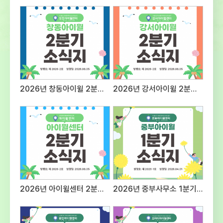
자세지원동기 및 예절 등의 태도20표현력질문
대응 능력 등 종합적 표현력20전문성근무경력,
자격증, 관련분야 경험 등의
전문성30사회성조직문화 적응도 및 기타
대인관계성30 3. 접수방법 및 제출서류○
접수방법 : E-mail 제출 1) 메일주소:
admin@iwill.or.kr 2) 파일명은 ‘응시분야-
성명’으로 명시 (예) 상담팀 팀원-홍길동○
2026년 창동아이윌 2분기 소식지
2026년 강서아이윌 2분기 소식지
제출서류 1) 입사지원서 1부(첨부 양식) 2)
자기소개서 1부(A4 용지 2매 이내) 3)
개인정보제공 동의서 1부(첨부양식 활용,
서명하여 스캔 후 파일첨부)※ (최종합격자
제출서류) 주민등록등본, 경력증명서, 자격증
사본, 최종학교 졸업증명서, 채용신체검사서
(채용 전) 성범죄, 아동학대 전력 조회 결과 등
추후 안내 4. 근무조건 및 근무지
응시분야근무지급여조건근무시간상담팀
2026년 아이윌센터 2분기 소식지
2026년 중부사무소 1분기 소식지
팀원시립인터넷중독예방상담센터
보라매사무소(서울시 동작구 여의대방로20길
61 슬기동 201호)서울시 청소년시설