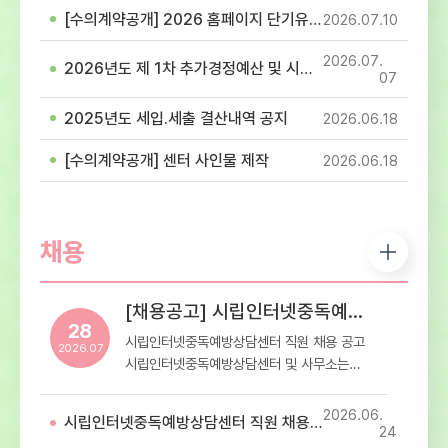
참고하셔서 이용에 착오 없으시길 바랍니다.-
[수의계약공개] 2026 홈페이지 단기유지보수 용역(홈페이지 이관 및 개발 작업) 계약
2026.07
10
휴관일정: 7월 17일(제헌절)- 휴관내용: 센터
내방 및 프로그램 이용 휴관
2026.07
2026년도 제 1차 추가경정예산 및 시설이용료 고시
07
2025년도 세입.세출 결산내역 공지
2026.06
18
[수의계약공개] 센터 사인물 제작
2026.06
18
채용
[채용공고] 시립인터넷중독예방상담센터 직원 채용 공고
28
시립인터넷중독예방상담센터 직원 채용 공고
2026.07
시립인터넷중독예방상담센터 및 사무소는
재단법인 스마트교육재단에서
서울특별시로부터 위탁받아 운영하는 청소년
2026.06
시립인터넷중독예방상담센터 직원 채용 최종합격자 공고
디지털미디어 중독 예방상담 전문기관입니다.
24