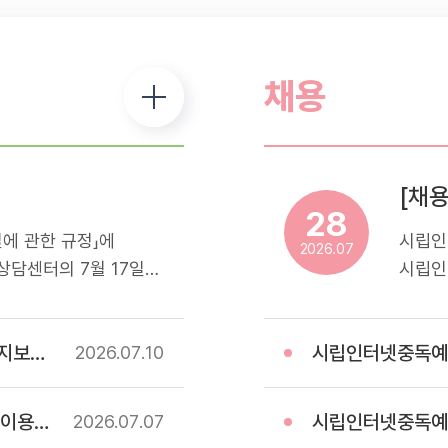
채용
28
에 관한 규정」에
시립인
2026.07
담센터의 7월 17일
시립인
해드리오니 참고하셔서
스마트
.- 휴관일정: 7월
운영하
업) 계약
시립인터넷중독예방상담
터 내방 및 프로그램 이용
전문기
2026.07
10
예방 
모집하
 고시
시립인터넷중독예방상담센터
2026.07
07
응시자