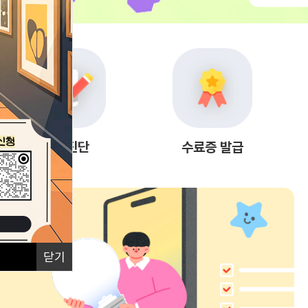
자가진단
수료증 발급
닫기