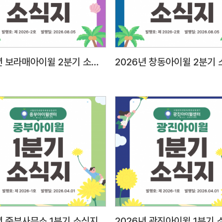
태도2
표현력
등의 
대인관
2026년 보라매아이윌 2분기 소식지
2026년 창동아이윌 2분기
E-mail 제출 1) 메일주소: a
파일명
팀원-홍길동○
양식) 2) 자기소개서 1부(A4 용지 2매 이내) 3)
개인정
스캔 
주민등
졸업증명서,
아동학
및 근
팀원시
(서울시
년 중부사무소 1분기 소식지
2026년 광진아이윌 1분기 