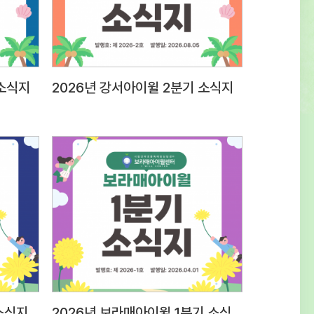
0표현력질문 대응 능력 등 종합적
20전문성근무경력, 자격증, 관련분야 경험
전문성30사회성조직문화 적응도 및 기타
계성30 3. 접수방법 및 제출서류○ 접수방법 :
 소식지
2026년 강서아이윌 2분기 소식지
dmin@iwill.or.kr 2)
은 ‘응시분야-성명’으로 명시 (예) 상담팀
 제출서류 1) 입사지원서 1부(첨부
보제공 동의서 1부(첨부양식 활용, 서명하여
후 파일첨부)※ (최종합격자 제출서류)
록등본, 경력증명서, 자격증 사본, 최종학교
 채용신체검사서 (채용 전) 성범죄,
대 전력 조회 결과 등 추후 안내 4. 근무조건
무지 응시분야근무지급여조건근무시간상담팀
립인터넷중독예방상담센터 보라매사무소
 동작구 여의대방로20길 61 슬기동 201호)
소식지
2026년 보라매아이윌 1분기 소식지