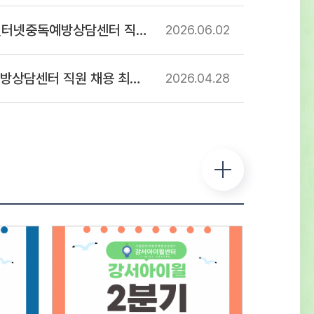
 및 일정○ 1차 : 서류접수 – 2026년 7월
넷중독예방상담센터 직원 채용 공고
2026.06
02
) ~ 2026년 8월 12일(수)까지 ※ 반드시
진 양식에 기입하여 제출 서류전형 및
 합격자 발표 – 2026년 8월 14일(금) -
센터 직원 채용 최종합격자 공고
2026.04
28
사 합격자 센터 홈페이지 게시 및 개별
류심사 항목평 점 요 소배 점직무에 대한
전공 및 자격증 취득 여부 등의 전문성
0직무 수행 능력담당 직무를 수행 할 수 있는
 능력의 정도40지원 적합성경력사항, 교육 및
항, 지원동기 및 장래포부 등 종합평가20※
 동점자는 1. 경력이 많은 순, 2. 자격증의
 높은 순으로 우선순위를 결정한다.※
상자는 채용인원의 3배수로 한다.(단
 및 채용상황에 따라 조정 가능) ○ 2차 :
형 – 2026년 8월 중 예정서류심사 항목평 점
배 점태도 및 자세지원동기 및 예절 등의