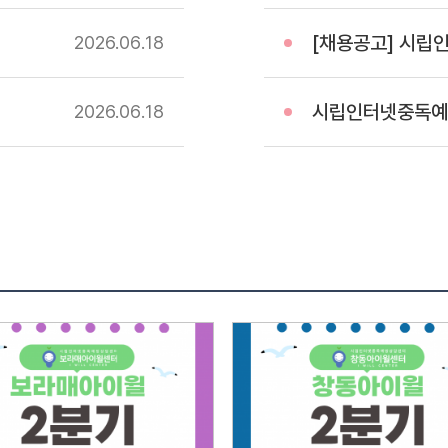
전형방법
[채용공고] 시립인터
2026.06
18
28일(화
첨부되어
서류심사
시립인터넷중독예방상담
2026.06
18
서류심
통보서
전문성
정도4
경험과
훈련사
서류심사
급수가
면접대
접수인원
면접전
요 소