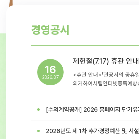
경영공시
제헌절(7.17) 휴관 안내
16
<휴관 안내>「관공서의 공휴일
2026.07
의거하여시립인터넷중독예방상
휴관일정을아래와 같이 안내
이용에 착오 없으시길 바랍니다
[수의계약공개] 2026 홈페이지 단기유지보수 용역(홈페이지 이관 및 개발 작
17일(제헌절)- 휴관내용: 센
휴관
2026년도 제 1차 추가경정예산 및 시설이용료