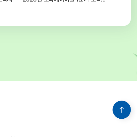
 청소년시설 예산편성기준에 의함주5일,
간(근무 여건에 따라 출퇴근 시간을 탄력적으로
음) ○ 공통사항 - 후생복지 : 국민연금,
, 산재 및 고용보험 4대보험 가입 -
간 : 채용일로부터 3개월(수습기간 종료 후
라 채용이 취소될 수 있음) - 기타사항 :
보직 발령 및 업무분장은 근무 명령에 따라
 수 있음 5. 유의사항○ 첨부된 양식
드하여 작성 및 제출해 주시고 연락처를
 기재해주십시오.○ 입사지원서 기재사항 누락
락 불능, 제출서류 미비 등으로 인한 불이익은
의 책임입니다.○ 입사지원서 기재사항이나
 서류가 허위로 판명될 경우 합격이 취소될 수
을 경우 선발하지 아니할 수
다.○ 본 일정은 기관의 사정에 의해 변경될 수
변경될 경우 개별적으로 통지합니다. 6. 문의 :