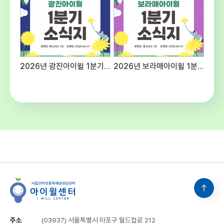
예산편성기준에 의함주5일, 40시간(근무
여건에 따라 출퇴근 시간을 탄력적으로 적용할
수 있음) ○ 공통사항 - 후생복지 : 국민연금,
건강보험, 산재 및 고용보험 4대보험 가입 -
수습기간 : 채용일로부터 3개월(수습기간 종료
후 평가에 따라 채용이 취소될 수 있음) -
2026년 광진아이윌 1분기 소식지
2026년 보라매아이윌 1분기 소식지
기타사항 : 내부 보직 발령 및 업무분장은 근무
명령에 따라 변경될 수 있음 5. 유의사항○
첨부된 양식 다운로드하여 작성 및 제출해
주시고 연락처를 반드시 기재해주십시오.○
입사지원서 기재사항 누락 및 연락 불능,
제출서류 미비 등으로 인한 불이익은 응시자의
책임입니다.○ 입사지원서 기재사항이나
제출된 서류가 허위로 판명될 경우 합격이
취소될 수 있으며 적격자가 없을 경우 선발하지
아니할 수 있습니다.○ 본 일정은 기관의
사정에 의해 변경될 수 있으며 변경될 경우
개별적으로 통지합니다. 6. 문의 :
시립인터넷중독예방상담센터 채용담당(☎02-
3153-5986)
주소
(03937) 서울특별시 마포구 월드컵로 212