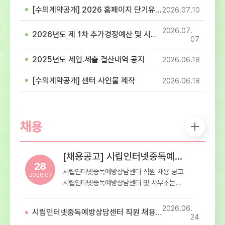
참고하셔서 이용에 착오 없으시길 바랍니다.-
[수의계약공개] 2026 홈페이지 단기유지보수 용역(홈페이지 이관 및 개발 작업) 계약
2026.07
10
휴관일정: 7월 17일(제헌절)- 휴관내용: 센터
내방 및 프로그램 이용 휴관
2026.07
2026년도 제 1차 추가경정예산 및 시설이용료 고시
07
2025년도 세입.세출 결산내역 공지
2026.06
18
[수의계약공개] 센터 사인물 제작
2026.06
18
채용
[채용공고] 시립인터넷중독예방상담센터 직원 채용 공고
28
시립인터넷중독예방상담센터 직원 채용 공고
2026.07
시립인터넷중독예방상담센터 및 사무소는
재단법인 스마트교육재단에서
서울특별시로부터 위탁받아 운영하는 청소년
2026.06
시립인터넷중독예방상담센터 직원 채용 최종합격자 공고
디지털미디어 중독 예방상담 전문기관입니다.
24