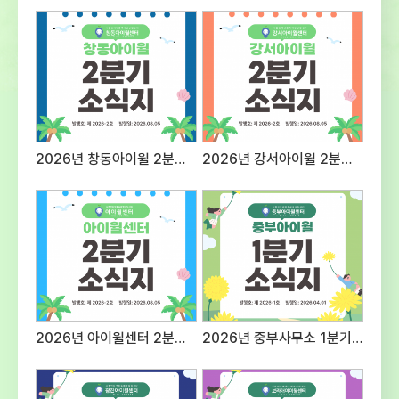
자세지원동기 및 예절 등의 태도20표현력질문
대응 능력 등 종합적 표현력20전문성근무경력,
자격증, 관련분야 경험 등의
전문성30사회성조직문화 적응도 및 기타
대인관계성30 3. 접수방법 및 제출서류○
접수방법 : E-mail 제출 1) 메일주소:
admin@iwill.or.kr 2) 파일명은 ‘응시분야-
성명’으로 명시 (예) 상담팀 팀원-홍길동○
2026년 창동아이윌 2분기 소식지
2026년 강서아이윌 2분기 소식지
제출서류 1) 입사지원서 1부(첨부 양식) 2)
자기소개서 1부(A4 용지 2매 이내) 3)
개인정보제공 동의서 1부(첨부양식 활용,
서명하여 스캔 후 파일첨부)※ (최종합격자
제출서류) 주민등록등본, 경력증명서, 자격증
사본, 최종학교 졸업증명서, 채용신체검사서
(채용 전) 성범죄, 아동학대 전력 조회 결과 등
추후 안내 4. 근무조건 및 근무지
응시분야근무지급여조건근무시간상담팀
2026년 아이윌센터 2분기 소식지
2026년 중부사무소 1분기 소식지
팀원시립인터넷중독예방상담센터
보라매사무소(서울시 동작구 여의대방로20길
61 슬기동 201호)서울시 청소년시설