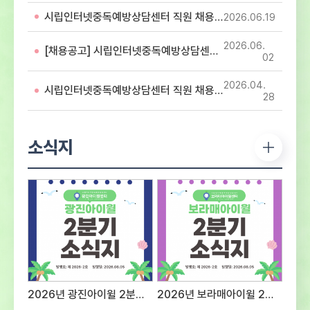
아동・청소년의 디지털미디어 중독 예방 및
시립인터넷중독예방상담센터 직원 채용 서류심사 합격자 공고
2026.06
19
해소를 위해 함께 할 유능한 인재를 모집하오니
많은 지원 바랍니다. 1. 응시분야 및 응시자격 -
2026.06
첨부파일 직원 채용 공고문 참조2. 전형방법 및
[채용공고] 시립인터넷중독예방상담센터 직원 채용 공고
02
일정○ 1차 : 서류접수 – 2026년 7월 28일
(화) ~ 2026년 8월 12일(수)까지 ※ 반드시
2026.04
시립인터넷중독예방상담센터 직원 채용 최종합격자 공고
첨부되어진 양식에 기입하여 제출 서류전형 및
28
서류심사 합격자 발표 – 2026년 8월 14일
(금) - 서류심사 합격자 센터 홈페이지 게시 및
개별 통보서류심사 항목평 점 요 소배 점직무에
소식지
대한 전문성전공 및 자격증 취득 여부 등의
전문성 정도40직무 수행 능력담당 직무를
수행 할 수 있는 경험과 능력의 정도40지원
적합성경력사항, 교육 및 훈련사항, 지원동기
및 장래포부 등 종합평가20※ 서류심사
동점자는 1. 경력이 많은 순, 2. 자격증의
급수가 높은 순으로 우선순위를 결정한다.※
면접대상자는 채용인원의 3배수로 한다.(단
접수인원 및 채용상황에 따라 조정 가능) ○
2차 : 면접전형 – 2026년 8월 중
2026년 광진아이윌 2분기 소식지
2026년 보라매아이윌 2분기 소식지
예정서류심사 항목평 점 요 소배 점태도 및