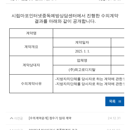
시립마포인터넷중독예방상담센터에서 진행한 수의계약
결과를 아래와 같이 공개합니다
.
계약명
복
계약일자
계약개요
2025. 1. 1.
업체명
계약상대자
(주)최고로디지탈
-지방자치단체를 당사자로 하는 계약에 관한 법률
수의계약사유
-지방자치단체를 당사자로 하는 계약에 관한 법률 
목록
[수의계약공개] 정수기 임대 계약
24.12.31
이전글