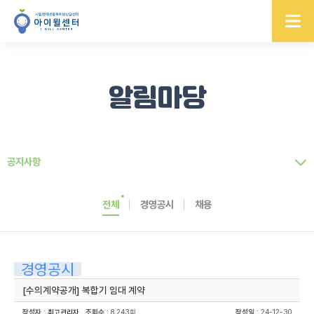
알림마당
공지사항
전체
경영공시
채용
경영공시
[수의계약공개] 복합기 임대 계약
작성자
:
최고관리자
조회수
: 8,243회
작성일
: 24-12-30