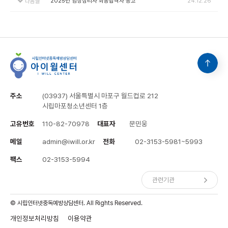
2025년 임상심리사 최종합격자 공고
24.12.26
다음글
주소
(03937) 서울특별시 마포구 월드컵로 212
시립마포청소년센터 1층
고유번호
110-82-70978
대표자
문민웅
메일
admin@iwill.or.kr
전화
02-3153-5981~5993
팩스
02-3153-5994
© 시립인터넷중독예방상담센터. All Rights Reserved.
개인정보처리방침
이용약관