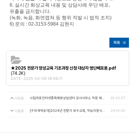
6.
실시간 화상교육 내용 및 상담사례 무단 배포
,
유출을 금지합니다
.
(
녹화
,
녹음
,
화면캡쳐 등 행위 적발 시 법적 조치
)
6)
문의
: 02-3153-5984
김현지
목록
★2025 전문가 양성교육 기초과정 신청 대상자 명단배포용.pdf
(74.2K)
DATE : 2025-02-06 18:08:11
시립마포인터넷중독예방상담센터 강서사무소 직원 채용 최종합격자 공고
25.02.07
이전글
[수의계약공개]2024년 전문가 보수교육, 직능지원사업 아로마테라피 체험
24.10.30
다음글