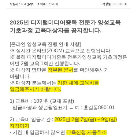
작성자
:
최고관리자
조회수
: 7,176회
작성일
: 25-02-06
2025년 디지털미디어중독 전문가 양성교육
기초과정 교육대상자를 공지합니다.
[
온라인 양성교육 진행 안내 사항
]
※
실시간 온라인
(ZOOM)
교육으로 진행됩니다
.
※
올해 디지털미디어중독 전문가양성교육 기초과정은
이번
2
월 교육
1
회만 진행합니다
.
※
대상자 명단은
첨부된 문서
를 확인해주시기
바랍니다
.
※
대상자 분들께서는
기한 내에 교육비를
입금해주시기 바랍니다
.
1)
교육비
: 10
만원
(
교재 포함
)
-
입금자명과 생년월일표기
→
예
:
홍길동
890101
2)
교육비 입금기간
:
2
025
년
2
월
7
일
(
금
) ~ 9
일
(
일
)
자정까지
-
기한 내 입금하지 않으면
교육신청 자동취소