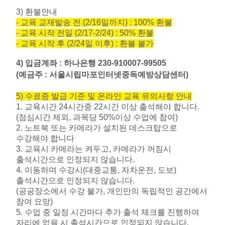
3)
환불안내
-
교육 교재발송 전
(2/16
일까지
) : 100%
환불
-
교육 시작 전일
(2/17-2/24) : 50%
환불
-
교육 시작 후
(2/24
일 이후
) :
환불 불가
4)
입금계좌
:
하나은행
230-910007-99505
(
예금주
:
서울시립마포인터넷중독예방상담센터
)
5)
수료증 발급 기준 및 온라인 교육 유의사항 안내
1.
교육시간
24
시간중
22
시간 이상 출석해야 합니다
.
(
점심시간 제외
,
과목당
50%
이상 수업에 참여
)
2.
노트북 또는 카메라가 설치된 데스크탑으로
수강해야 합니다
3.
교육시 카메라는 켜두고
,
카메라가 꺼짐시
출석시간으로 인정되지 않습니다
.
4.
이동하며 수강시
(
대중교통
,
자차운전
,
도보
)
출석시간으로 인정되지 않습니다
.
(
공공장소에서 수강 불가
,
개인만의 독립적인 공간에서
참여 요망
)
5.
수업 중 일정 시간마다 추가 출석 체크를 진행하여
자리에 없을 시 출석시간으로 인정되지 않습니다
.