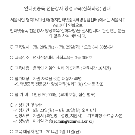
인터넷중독 전문강사 양성교육
심화과정
안내
(
)
서울시립 명지
센터
명지인터넷중독예방상담센터
에서는 서울시
IWill
(
)
I
센터 연합으로
Will
인터넷중독 전문강사 양성교육
심화과정
을 실시합니다
관심있는 분들
(
)
.
의 많은 참여 바랍니다
.
○
교육일시
월
일
월
월
일
화
오전
시
분
시
: 7
28
(
) ~ 7
29
(
) /
8
50
-6
○
교육장소
명지전문대학 사회교육관
층
호
:
3
306
○
교육내용
온라인 게임의 실제 외
과목
교육시간
시간
:
5
(
16
)
○
참가대상
지원 자격을 갖춘 대상자
명
:
40
인터넷중독 전문강사 양성교육
심화과정
안내문 참조
-
(
)
○
참 가 비
인당
원
교재 포함
점심 별도
: 1
50,000
(
,
)
○
신청기간 및 방법
신청기간
월
일
월
월
일
월
오후
시
-
: 6
23
(
) ~ 6
30
(
)
6
신청서류
지원서
파일명
성명
지원서
기초과정 수료증 사본
-
:
(
:
_
) +
신청방법
이메일 전송
-
:
(
admin@sdmiwill.or.kr
)
○
교육 대상자 발표
년
월
일
금
: 2014
7
11
(
)