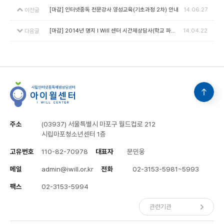
[마감] 인터넷중독 전문강사 양성교육(기초과정 2차) 안내
14.06.27
이전글
[마감] 2014년 명지 I Will 센터 시간제상담사(학교 파견) 채용공고
14.04.22
다음글
주소
(03937) 서울특별시 마포구 월드컵로 212
시립마포청소년센터 1층
고유번호
110-82-70978
대표자
문민웅
메일
admin@iwill.or.kr
전화
02-3153-5981~5993
팩스
02-3153-5994