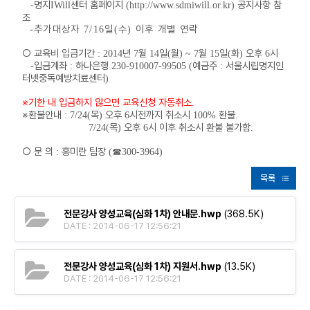
명지
센터 홈페이지
공지사항 참
-
IWill
(http://www.sdmiwill.or.kr)
조
추가대상자
일
수
이후 개별 연락
-
7/16
(
)
○
교육비 입금기간
년
월
일
월
월
일
화
오후
시
: 2014
7
14
(
) ~ 7
15
(
)
6
입금계좌
하나은행
예금주
서울시립명지인
-
:
230-910007-99505 (
:
터넷중독예방치료센터
)
※
기한 내 입금하지 않으면 교육신청 자동취소
.
※
환불안내
목
오후
시전까지 취소시
환불
: 7/24(
)
6
100%
.
목
오후
시 이후 취소시 환불 불가함
7/24(
)
6
.
○
문 의
홍미란 팀장
☎
:
(
300-3964)
목록
전문강사 양성교육(심화 1차) 안내문.hwp
(368.5K)
DATE : 2014-06-17 12:56:21
전문강사 양성교육(심화 1차) 지원서.hwp
(13.5K)
DATE : 2014-06-17 12:56:21