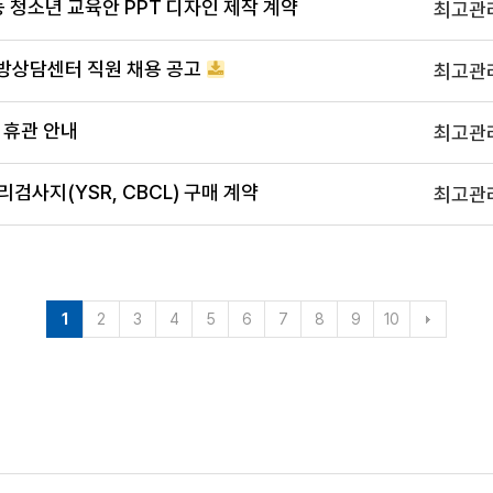
청소년 교육안 PPT 디자인 제작 계약
최고관
방상담센터 직원 채용 공고
최고관
) 휴관 안내
최고관
검사지(YSR, CBCL) 구매 계약
최고관
1
2
3
4
5
6
7
8
9
10