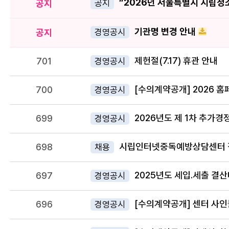
공지
공지
기관명 변경 안내
공지
경영공시
제헌절(7.17) 휴관 안내
701
경영공시
700
경영공시
2026년도 제 1차 추가
699
경영공시
시립인터넷중독예방상담센터 직
698
채용
2025년도 세입.세출 결
697
경영공시
[수의계약공개] 센터 사인
696
경영공시