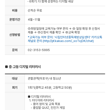
6회기: 다 함께 성장하는 디지털 세상
비용
선착순 무료
운영기간
4월~11월
①희망일정에 교육가능 여부 문의 → ② 일정 확정 후 신청서
제출 → ③신청서 제출 확인 → ④교육 확정
신청방법
*교육가능 여부 문의: ‘시립인터넷중독예방상담센터’ 카카오톡
채널로 문의 (
http://pf.kakao.com/_xoTxjDK/chat)
문의
02-3153-5995
■ 중·고등 디지털 리터러시
대상
관할권역(마포구) 내 청소년
회기
1회기(중학교 45분, 고등학교 50분)
■ 디지털 리터러시
1. 미디어와 리터러시
- 용어 정의 및 교육 목표
- 줄임말 QUIZ, 진진가 게임