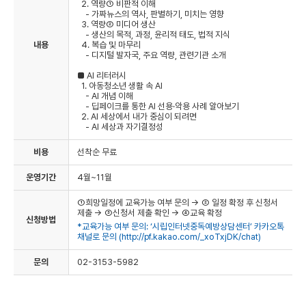
2. 역량① 비판적 이해
- 가짜뉴스의 역사, 판별하기, 미치는 영향
3. 역량② 미디어 생산
- 생산의 목적, 과정, 윤리적 태도, 법적 지식
내용
4. 복습 및 마무리
- 디지털 발자국, 주요 역량, 관련기관 소개
■ AI 리터러시
1. 아동청소년 생활 속 AI
- AI 개념 이해
- 딥페이크를 통한 AI 선용·악용 사례 알아보기
2. AI 세상에서 내가 중심이 되려면
- AI 세상과 자기결정성
비용
선착순 무료
운영기간
4월~11월
①희망일정에 교육가능 여부 문의 → ② 일정 확정 후 신청서
제출 → ③신청서 제출 확인 → ④교육 확정
신청방법
*교육가능 여부 문의: ‘시립인터넷중독예방상담센터’ 카카오톡
채널로 문의 (
http://pf.kakao.com/_xoTxjDK/chat)
문의
02-3153-5982