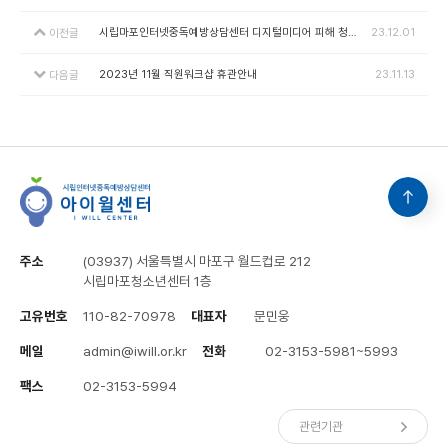
시립마포인터넷중독예방상담센터 디지털미디어 피해 청소년지원 전담상담사 채용 공고
23.12.01
이전글
2023년 11월 직원워크샵 휴관안내
23.11.13
다음글
주소
(03937) 서울특별시 마포구 월드컵로 212
시립마포청소년센터 1층
고유번호
110-82-70978
대표자
문민웅
메일
admin@iwill.or.kr
전화
02-3153-5981~5993
팩스
02-3153-5994