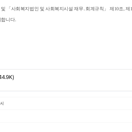
 및
「
사회복지법인 및 사회복지시설 재무
․
회계규칙
」
제
10
조
,
제
시합니다
.
44.9K)
고시